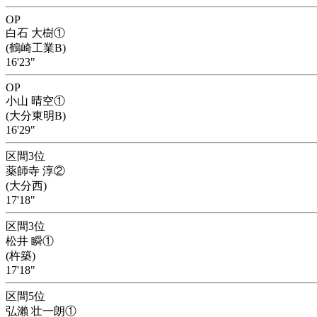
OP
白石 大樹①
(鶴崎工業B)
16'23"
OP
小山 晴空①
(大分東明B)
16'29"
区間3位
薬師寺 淳②
(大分西)
17'18"
区間3位
松井 瞬①
(杵築)
17'18"
区間5位
弘瀨 壮一朗①