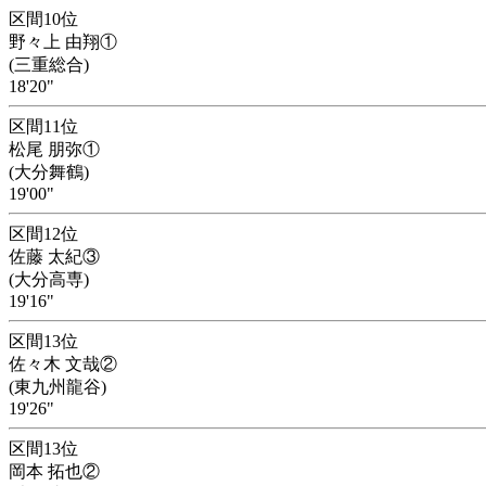
区間10位
野々上 由翔①
(三重総合)
18'20"
区間11位
松尾 朋弥①
(大分舞鶴)
19'00"
区間12位
佐藤 太紀③
(大分高専)
19'16"
区間13位
佐々木 文哉②
(東九州龍谷)
19'26"
区間13位
岡本 拓也②