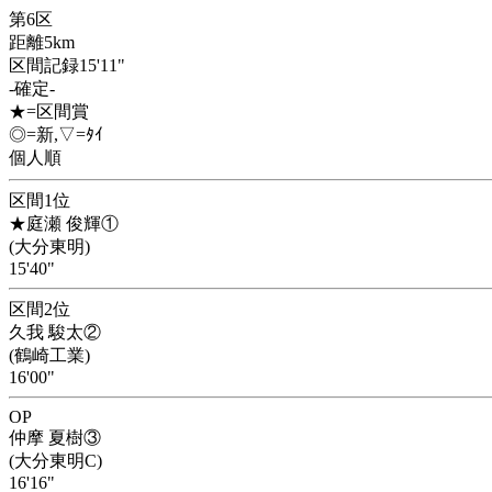
第6区
距離5km
区間記録15'11"
-確定-
★=区間賞
◎=新,▽=ﾀｲ
個人順
区間1位
★庭瀬 俊輝①
(大分東明)
15'40"
区間2位
久我 駿太②
(鶴崎工業)
16'00"
OP
仲摩 夏樹③
(大分東明C)
16'16"