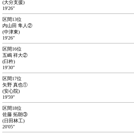
(大分支援)
19'26"
区間13位
内山田 隼人②
(中津東)
19'26"
区間16位
五嶋 祥大②
(臼杵)
19'30"
区間17位
矢野 真也①
(安心院)
19'59"
区間18位
佐藤 拓朗③
(日田林工)
20'05"