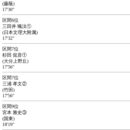
(藤蔭)
17'30"
区間6位
三田井 颯汰①
(日本文理大附属)
17'32"
区間7位
杉田 侃音①
(大分上野丘)
17'56"
区間7位
三浦 孝文②
(竹田)
17'56"
区間9位
宮本 雅史③
(国東)
18'19"